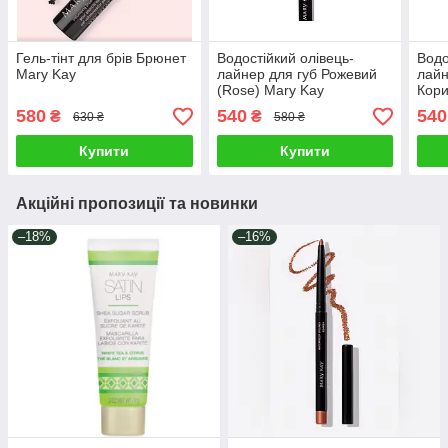
Гель-тінт для брів Брюнет
Водостійкий олівець-
Водо
Mary Kay
лайнер для губ Рожевий
лайн
(Rose) Mary Kay
Кори
Kay
580
540
540
₴
₴
630 ₴
580 ₴
Купити
Купити
Акційні пропозиції та новинки
–18%
–16%