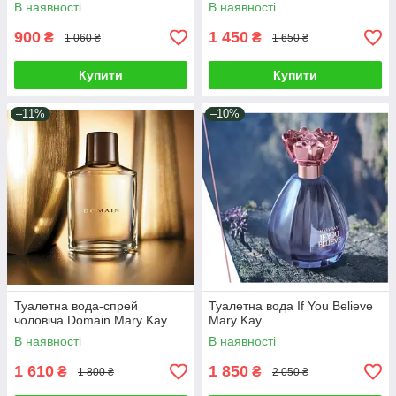
В наявності
В наявності
900
1 450
₴
₴
1 060 ₴
1 650 ₴
Купити
Купити
–11%
–10%
Туалетна вода-спрей
Туалетна вода If You Believe
чоловіча Domain Mary Kay
Mary Kay
В наявності
В наявності
1 610
1 850
₴
₴
1 800 ₴
2 050 ₴