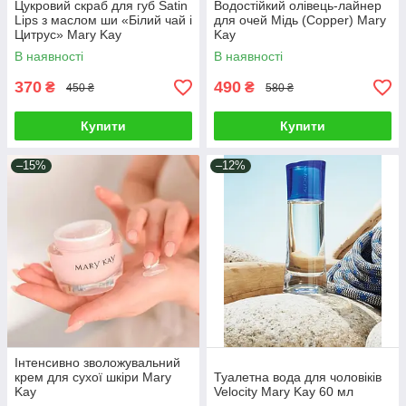
Цукровий скраб для губ Satin
Водостійкий олівець-лайнер
Lips з маслом ши «Білий чай і
для очей Мідь (Copper) Mary
Цитрус» Mary Kay
Kay
В наявності
В наявності
370
490
₴
₴
450 ₴
580 ₴
Купити
Купити
–15%
–12%
Інтенсивно зволожувальний
крем для сухої шкіри Mary
Туалетна вода для чоловіків
Kay
Velocity Mary Kay 60 мл