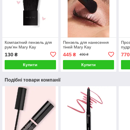
Компактний пензель для
Пензель для нанесення
Проз
рум’ян Mary Kay
тіней Mary Kay
пудр
130
445
770
₴
₴
490 ₴
Купити
Купити
Подібні товари компанії