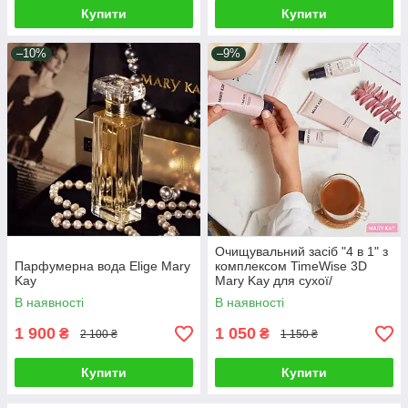
Купити
Купити
–10%
–9%
Очищувальний засіб "4 в 1" з
Парфумерна вода Elige Mary
комплексом TimeWise 3D
Kay
Mary Kay для сухої/
норм.шкіри
В наявності
В наявності
1 900
1 050
₴
₴
2 100 ₴
1 150 ₴
Купити
Купити