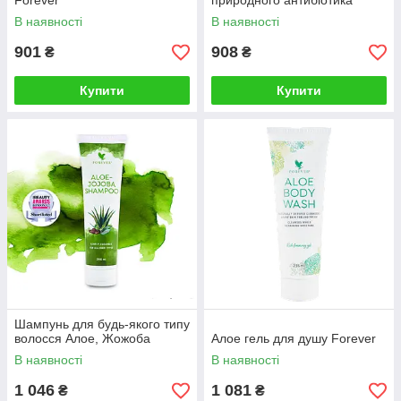
Forever
природного антибіотика
В наявності
В наявності
901
908
₴
₴
Купити
Купити
Шампунь для будь-якого типу
волосся Алое, Жожоба
Алое гель для душу Forever
В наявності
В наявності
1 046
1 081
₴
₴