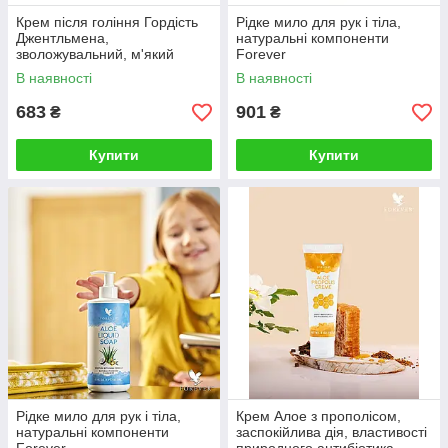
Крем після гоління Гордість
Рідке мило для рук і тіла,
Джентльмена,
натуральні компоненти
зволожувальний, м'який
Forever
В наявності
В наявності
683
901
₴
₴
Купити
Купити
Рідке мило для рук і тіла,
Крем Алое з прополісом,
натуральні компоненти
заспокійлива дія, властивості