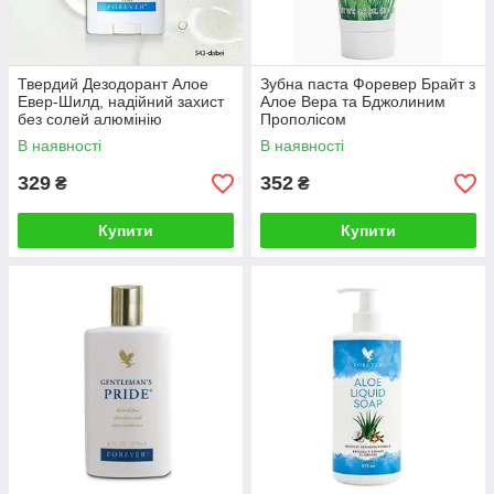
Твердий Дезодорант Алое
Зубна паста Форевер Брайт з
Евер-Шилд, надійний захист
Алое Вера та Бджолиним
без солей алюмінію
Прополісом
В наявності
В наявності
329
352
₴
₴
Купити
Купити