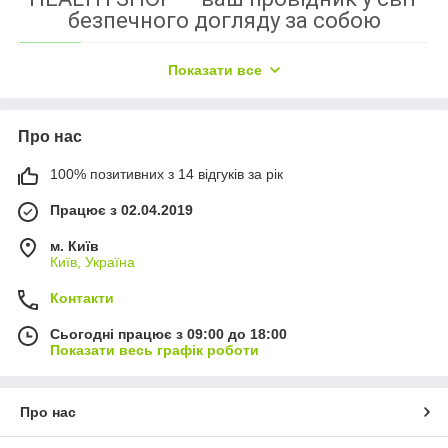
безпечного догляду за собою
Показати все
Пропону
Помогае
ємо
м
Про нас
величезни
выбрать
й вибір
именно то
100% позитивних з 14 відгуків за рік
косметики та
средство,
побутової хімії на
которое подойдет вам
Працює з 02.04.2019
натуральній основі, понад
и вашей семье, решит
20 позицій.
нужные задачи.
м. Київ
Київ, Україна
Контакти
Сьогодні працює з 09:00 до 18:00
Доставл
Даруємо
Показати весь графік роботи
яем
безкошто
заказы по
вну
Украине
доставку на
Про нас
популярными
2-й замовлення,
перевозчиками,
зроблене у нас, а