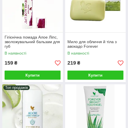
На 100% гіпоалергенна, дозволена для
використання людям з чутливою шкірою.
Високоефективна і дієва, що доведено
клінічними дослідженнями.
Гігієнічна помада Алое Ліпс,
зволожувальний бальзам для
Мило для обличчя й тіла з
губ
авокадо Forever
Представлена в асортименті
В наявності
В наявності
мультифункціональних коштів для
повсякденного використання.
159
219
₴
₴
Зроблена на основі чудодійного Алое Віра,
Купити
Купити
натурального мегаполезного компонента.
Топ продажів
Підібрати все для догляду