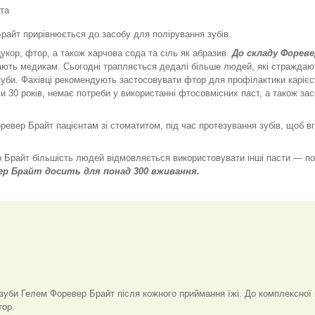
ота
райт прирівнюється до засобу для полірування зубів.
укор, фтор, а також харчова сода та сіль як абразив.
До складу Фореве
ають медикам. Сьогодні трапляється дедалі більше людей, які страждаю
 зуби. Фахівці рекомендують застосовувати фтор для профілактики карієсу
гли 30 років, немає потреби у використанні фтосовмісних паст, а також за
евер Брайт пацієнтам зі стоматитом, під час протезування зубів, щоб в
р Брайт більшість людей відмовляється використовувати інші пасти — по
р Брайт досить для понад 300 вживання.
 зуби Гелем Форевер Брайт після кожного приймання їжі. До комплексної
тор.