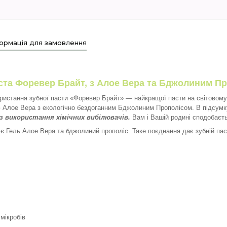
ормація для замовлення
ста Форевер Брайт, з Алое Вера та Бджолиним П
ористання зубної пасти «Форевер Брайт» — найкращої пасти на світовому
лю Алое Вера з екологічно бездоганним Бджолиним Прополісом. В підсум
з використання хімічних вибілювачів.
Вам і Вашій родині сподобаєть
є Гель Алое Вера та бджолиний прополіс. Таке поєднання дає зубній пас
мікробів