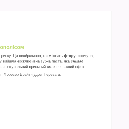
рополісом
 ринку. Ця неабразивна,
не містить фтору
формула,
ку вийшла ексклюзивна зубна паста, яка
знімає
ся натуральний приємний смак і освіжний ефект.
ті Форевер Брайт чудові Переваги: