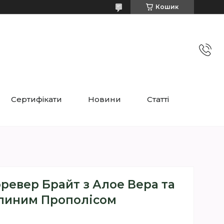
Кошик
Сертифікати
Новини
Статті
ревер Брайт з Алое Вера та
линим Прополісом