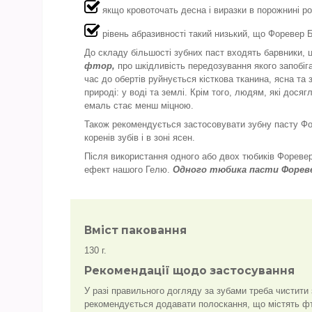
якщо кровоточать десна і виразки в порожнині р
рівень абразивності такий низький, що Форевер Б
До складу більшості зубних паст входять барвники, ц
фтор,
про шкідливість передозування якого запобіг
час до обертів руйнується кісткова тканина, ясна та
природі: у воді та землі. Крім того, людям, які дося
емаль стає менш міцною.
Також рекомендується застосовувати зубну пасту Фор
коренів зубів і в зоні ясен.
Після використання одного або двох тюбиків Фореве
ефект нашого Гелю.
Одного тюбика пасти Фореве
Вміст паковання
130 г.
Рекомендації щодо застосування
У разі правильного догляду за зубами треба чистити
рекомендується додавати полоскання, що містять ф