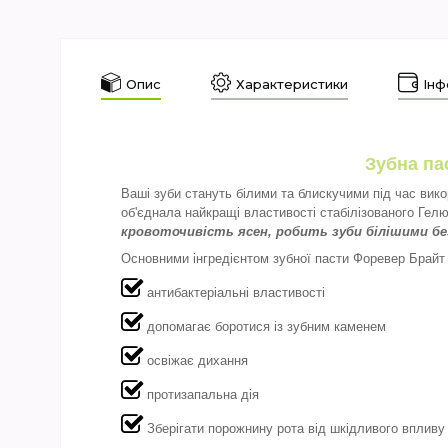
Опис
Характеристики
Інф
Зубна па
Ваші зуби стануть білими та блискучими під час вик
об'єднала найкращі властивості стабілізованого Ге
кровоточивість ясен, робить зуби білішими бе
Основними інгредієнтом зубної пасти Форевер Брайт 
антибактеріальні властивості
допомагає боротися із зубним каменем
освіжає дихання
протизапальна дія
Зберігати порожнину рота від шкідливого впливу 