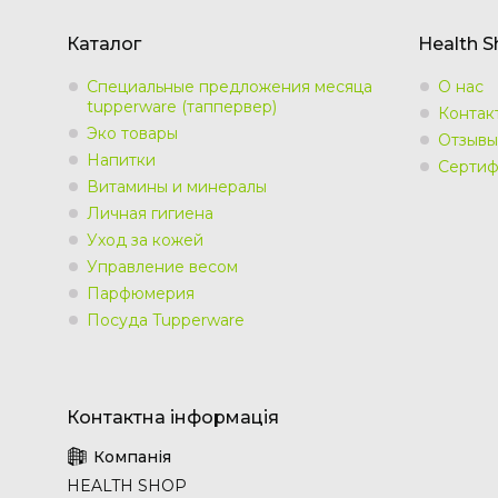
Каталог
Health 
Специальные предложения месяца
О нас
tupperware (таппервер)
Контак
Эко товары
Отзывы
Напитки
Сертиф
Витамины и минералы
Личная гигиена
Уход за кожей
Управление весом
Парфюмерия
Посуда Tupperware
HEALTH SHOP