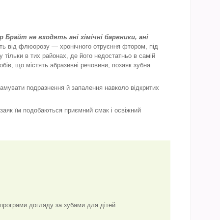
р Брайт не входять ані хімічні барвники, ані
ть від флюорозу — хронічного отруєння фтором, під
 тільки в тих районах, де його недостатньо в самій
собів, що містять абразивні речовини, позаяк зубна
гамувати подразнення й запалення навколо відкритих
заяк їм подобаються приємний смак і освіжний
 програми догляду за зубами для дітей