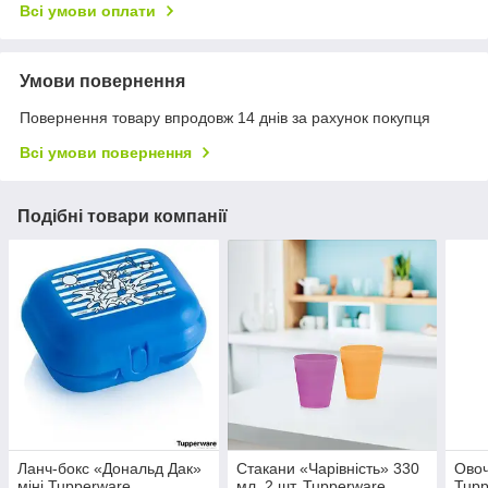
Всі умови оплати
Умови повернення
Повернення товару впродовж 14 днів за рахунок покупця
Всі умови повернення
Подібні товари компанії
Ланч-бокс «Дональд Дак»
Стакани «Чарівність» 330
Овоч
міні Tupperware
мл, 2 шт. Tupperware
Tupp