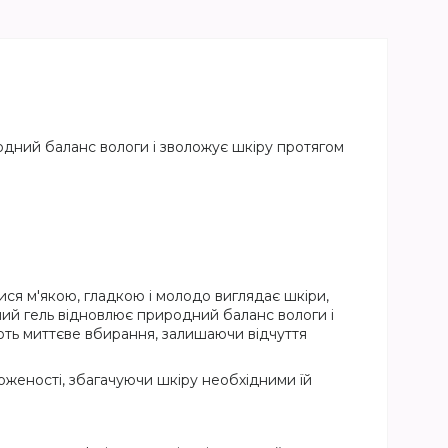
родний баланс вологи і зволожує шкіру протягом
тися м'якою, гладкою і молодо виглядає шкіри,
ий гель відновлює природний баланс вологи і
ують миттєве вбирання, залишаючи відчуття
женості, збагачуючи шкіру необхідними їй