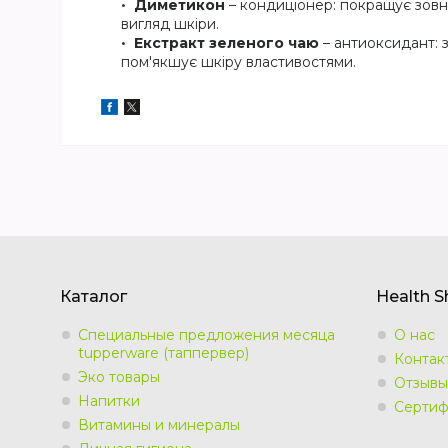
Диметикон
– кондиціонер: покращує зовні
вигляд шкіри.
Екстракт зеленого чаю
– антиоксидант: 
пом'якшує шкіру властивостями.
Каталог
Health 
Специальные предложения месяца
О нас
tupperware (таппервер)
Контак
Эко товары
Отзывы
Напитки
Сертиф
Витамины и минералы