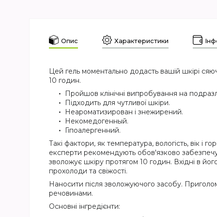
Опис
Характеристики
Інф
Цей гель моментально додасть вашій шкірі сяюч
10 годин.
Пройшов клінічні випробування на подразли
Підходить для чутливої шкіри.
Неароматизирован і знежирений.
Некомедогенный.
Гіпоалергенний.
Такі фактори, як температура, вологість, вік і
експерти рекомендують обов'язково забезпечу
зволожує шкіру протягом 10 годин. Вхідні в йог
прохолоди та свіжості.
Наносити після зволожуючого засобу. Приголо
речовинами.
Основні інгредієнти: