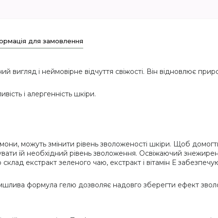
ормація для замовлення
ий вигляд і неймовірне відчуття свіжості. Він відновлює при
вість і алергенність шкіри.
 гормони, можуть змінити рівень зволоженості шкіри. Щоб домог
вати їй необхідний рівень зволоження. Освіжаючий знежирен
о склад екстракт зеленого чаю, екстракт і вітамін Е забезпеч
мшлива формула гелю дозволяє надовго зберегти ефект зволо