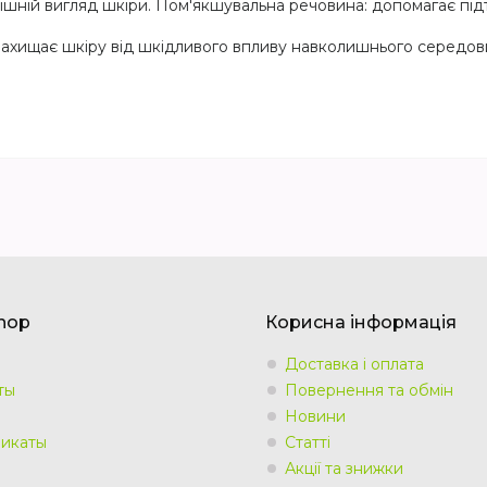
шній вигляд шкіри. Пом'якшувальна речовина: допомагає підтр
захищає шкіру від шкідливого впливу навколишнього середови
Shop
Корисна інформація
Доставка і оплата
ты
Повернення та обмін
Новини
икаты
Статті
Акції та знижки