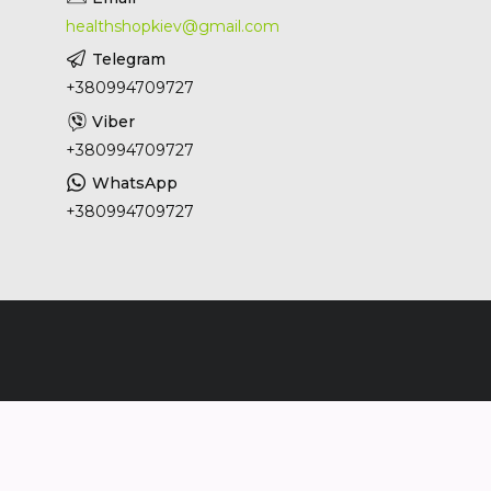
healthshopkiev@gmail.com
+380994709727
+380994709727
+380994709727