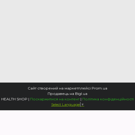
Сайт створений на маркетплейсі
Prom.ua
Продавець на Bigl.ua
HEALTH SHOP |
Поскаржитися на контент
|
Політика конфіденційності
Select Language
▼