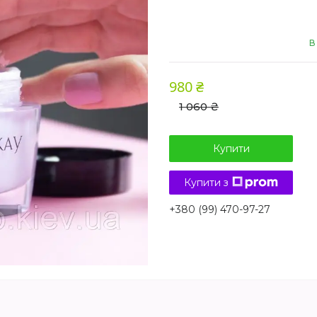
В
980 ₴
1 060 ₴
Купити
Купити з
+380 (99) 470-97-27