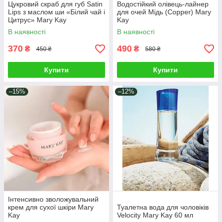
Цукровий скраб для губ Satin
Водостійкий олівець-лайнер
Lips з маслом ши «Білий чай і
для очей Мідь (Copper) Mary
Цитрус» Mary Kay
Kay
В наявності
В наявності
370
490
₴
₴
450 ₴
580 ₴
Купити
Купити
–15%
–12%
Інтенсивно зволожувальний
крем для сухої шкіри Mary
Туалетна вода для чоловіків
Kay
Velocity Mary Kay 60 мл