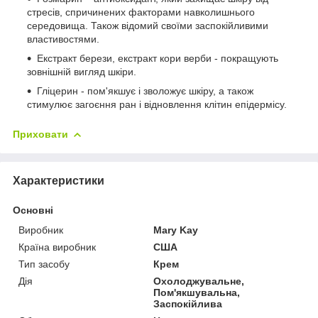
стресів, спричинених факторами навколишнього
середовища. Також відомий своїми заспокійливими
властивостями.
Екстракт берези, екстракт кори верби - покращують
зовнішній вигляд шкіри.
Гліцерин - пом'якшує і зволожує шкіру, а також
стимулює загоєння ран і відновлення клітин епідермісу.
Приховати
Характеристики
Основні
Виробник
Mary Kay
Країна виробник
США
Тип засобу
Крем
Дія
Охолоджувальне,
Пом'якшувальна,
Заспокійлива