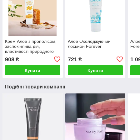
Крем Алое з прополісом,
Алое Охолоджуючий
Алое
заспокійлива дія,
лосьйон Forever
Fore
властивості природного
антибіотика
908
721
1 0
₴
₴
Купити
Купити
Подібні товари компанії