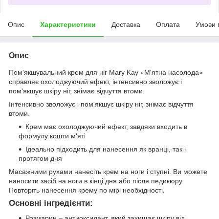
Опис
Характеристики
Доставка
Оплата
Умови 
Опис
Пом'якшувальний крем для ніг Mary Kay «М'ятна насолода»
справляє охолоджуючий ефект, інтенсивно зволожує і
пом'якшує шкіру ніг, знімає відчуття втоми.
Інтенсивно зволожує і пом'якшує шкіру ніг, знімає відчуття
втоми.
Крем має охолоджуючий ефект, завдяки входить в
формулу кошти м'яті
Ідеально підходить для нанесення як вранці, так і
протягом дня
Масажними рухами нанесіть крем на ноги і ступні. Ви можете
наносити засіб на ноги в кінці дня або після педикюру.
Повторіть нанесення крему по мірі необхідності.
Основні інгредієнти:
Розмарин – антиоксидант, який захищає шкіру від