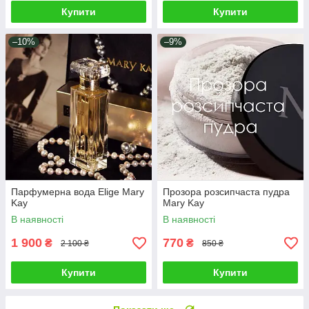
Купити
Купити
–10%
–9%
Парфумерна вода Elige Mary
Прозора розсипчаста пудра
Kay
Mary Kay
В наявності
В наявності
1 900
770
₴
₴
2 100 ₴
850 ₴
Купити
Купити