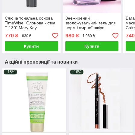
Сяюча тональна основа
Знежирений
Бага
TimeWise "Слонова кістка
зволожувальний гель для
маск
Т 130" Mary Kay
норм.і жирної шкіри
Світ
обличчя Mary Kay
Kay
770
980
740
₴
₴
830 ₴
1 060 ₴
Купити
Купити
Акційні пропозиції та новинки
–18%
–16%