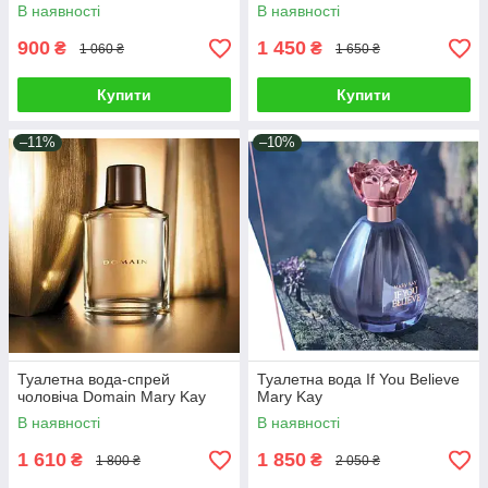
В наявності
В наявності
900
1 450
₴
₴
1 060 ₴
1 650 ₴
Купити
Купити
–11%
–10%
Туалетна вода-спрей
Туалетна вода If You Believe
чоловіча Domain Mary Kay
Mary Kay
В наявності
В наявності
1 610
1 850
₴
₴
1 800 ₴
2 050 ₴