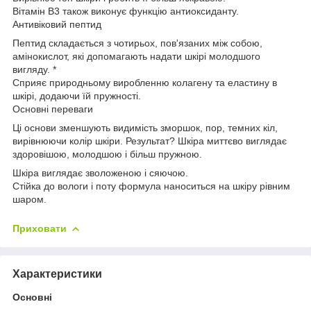
Вітамін B3 також виконує функцію антиоксиданту.
Антивіковий пептид
Пептид складається з чотирьох, пов'язаних між собою,
амінокислот, які допомагають надати шкірі молодшого
вигляду. *
Сприяє природньому виробленню колагену та еластину в
шкірі, додаючи їй пружності.
Основні переваги
Ці основи зменшують видимість зморшок, пор, темних кіл,
вирівнюючи колір шкіри. Результат? Шкіра миттєво виглядає
здоровішою, молодшою і більш пружною.
Шкіра виглядає зволоженою і сяючою.
Стійка до вологи і поту формула наноситься на шкіру рівним
шаром.
Приховати
Характеристики
Основні