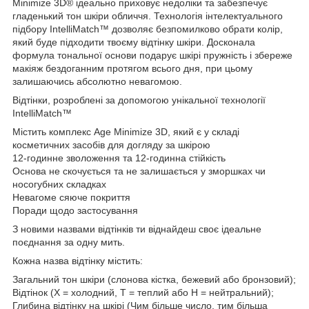
Minimize 3D® ідеально приховує недоліки та забезпечує
гладенький тон шкіри обличчя. Технологія інтелектуального
підбору IntelliMatch™ дозволяє безпомилково обрати колір,
який буде підходити твоєму відтінку шкіри. Досконала
формула тональної основи подарує шкірі пружність і збереже
макіяж бездоганним протягом всього дня, при цьому
залишаючись абсолютно невагомою.
Відтінки, розроблені за допомогою унікальної технології
IntelliMatch™
Містить комплекс Age Minimize 3D, який є у складі
косметичних засобів для догляду за шкірою
12-годинне зволоження та 12-годинна стійкість
Основа не скочується та не залишається у зморшках чи
носогубних складках
Невагоме сяюче покриття
Поради щодо застосування
З новими назвами відтінків ти віднайдеш своє ідеальне
поєднання за одну мить.
Кожна назва відтінку містить:
Загальний тон шкіри (слонова кістка, бежевий або бронзовий);
Відтінок (Х = холодний, Т = теплий або Н = нейтральний);
Глибина відтінку на шкірі (Чим більше число, тим більша