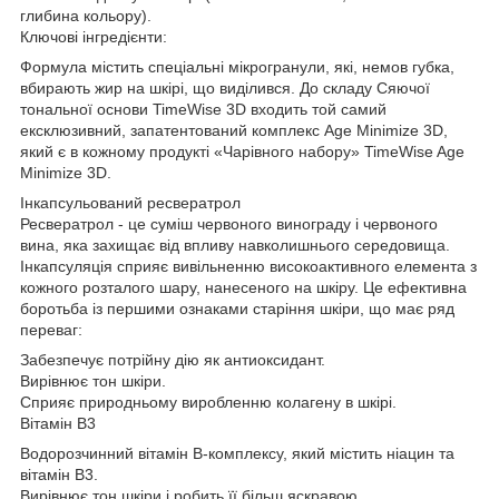
глибина кольору).
Ключові інгредієнти:
Формула містить спеціальні мікрогранули, які, немов губка,
вбирають жир на шкірі, що виділився. До складу Сяючої
тональної основи TimeWise 3D входить той самий
ексклюзивний, запатентований комплекс Age Minimize 3D,
який є в кожному продукті «Чарівного набору» TimeWise Age
Minimize 3D.
Інкапсульований ресвератрол
Ресвератрол - це суміш червоного винограду і червоного
вина, яка захищає від впливу навколишнього середовища.
Інкапсуляція сприяє вивільненню високоактивного елемента з
кожного розталого шару, нанесеного на шкіру. Це ефективна
боротьба із першими ознаками старіння шкіри, що має ряд
переваг:
Забезпечує потрійну дію як антиоксидант.
Вирівнює тон шкіри.
Сприяє природньому виробленню колагену в шкірі.
Вітамін В3
Водорозчинний вітамін B-комплексу, який містить ніацин та
вітамін В3.
Вирівнює тон шкіри і робить її більш яскравою.