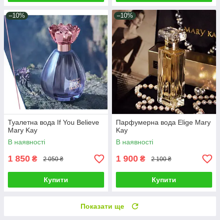
–10%
–10%
Туалетна вода If You Believe
Парфумерна вода Elige Mary
Mary Kay
Kay
В наявності
В наявності
1 850
1 900
₴
₴
2 050 ₴
2 100 ₴
Купити
Купити
Показати ще