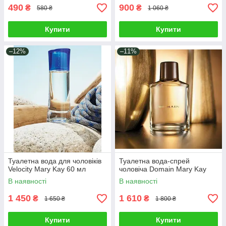
490
900
₴
₴
580 ₴
1 060 ₴
Купити
Купити
–12%
–11%
Туалетна вода для чоловіків
Туалетна вода-спрей
Velocity Mary Kay 60 мл
чоловіча Domain Mary Kay
В наявності
В наявності
1 450
1 610
₴
₴
1 650 ₴
1 800 ₴
Купити
Купити