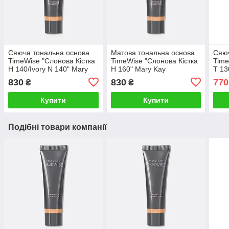
Сяюча тональна основа
Матова тональна основа
Сяюч
TimeWise "Слонова Кістка
TimeWise "Слонова Кістка
Time
Н 140/Ivory N 140" Mary
Н 160" Mary Kay
Т 13
Kay
830
830
770
₴
₴
Купити
Купити
Подібні товари компанії