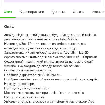
Опис
Характеристики
Доставка
Оплата
Умови п
Опис
Знайди відтінок, який ідеально буде підходити твоїй шкірі, за
допомогою ексклюзивної технології IntelliMatch.
Насолоджуйся 12-годинною невагомістю основи, яка
виглядає природно і не створює дискомфорту.
Запатентований антивікової комплекс Age Minimize 3D
ефективно зменшить перші ознаки старіння шкіри. Отримай
бездоганний, підтягнутий вигляд шкіри за допомогою олії
жожоба, яка входить до складу тональної основи.
Особливості тональної основи:
Пройшла дерматологічний контроль.
Пройдено клінічні випробування на подразливість та алергію.
Не закупорює пори.
Підходить для чутливої ​​шкіри.
Можна використовувати при носінні контактних лінз.
Не містить запахів та олій.
Унікальна тональна основа з антивіковим комплексом Age