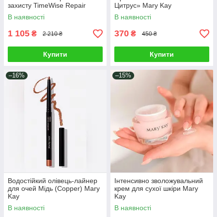
захисту TimeWise Repair
Цитрус» Mary Kay
Volu-Firm. Mary Kay
В наявності
В наявності
1 105
370
₴
₴
2 210 ₴
450 ₴
Купити
Купити
–16%
–15%
Водостійкий олівець-лайнер
Інтенсивно зволожувальний
для очей Мідь (Copper) Mary
крем для сухої шкіри Mary
Kay
Kay
В наявності
В наявності