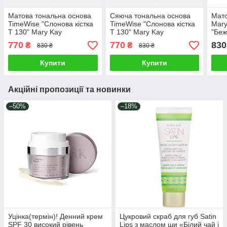
Матова тональна основа
Сяюча тональна основа
Мато
TimeWise "Слонова кістка
TimeWise "Слонова кістка
Mary
Т 130" Mary Kay
Т 130" Mary Kay
"Беж
770
770
830
₴
₴
830 ₴
830 ₴
Купити
Купити
Акційні пропозиції та новинки
–50%
–18%
Уцінка(термін)! Денний крем
Цукровий скраб для губ Satin
SPF 30 високий рівень
Lips з маслом ши «Білий чай і